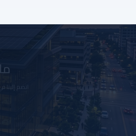
ما 
انضم إلينا ف