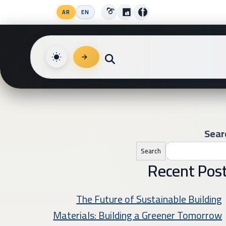
to
AR
EN
Instagram
LinkedIn
Facebook
English
العربية
nt
Sear
Search
Recent Pos
The Future of Sustainable Building
Materials: Building a Greener Tomorrow