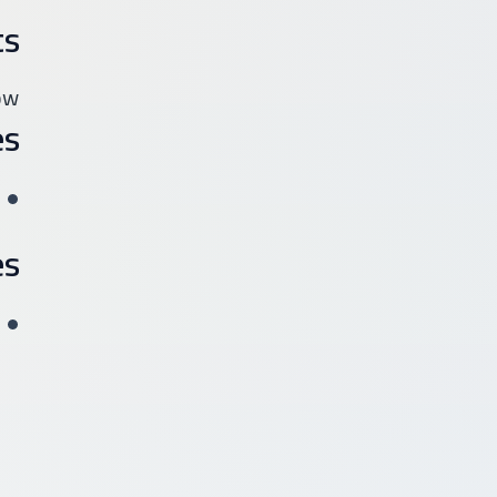
ts
w.
es
es