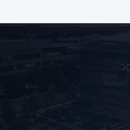
ود
 المتكاملة.