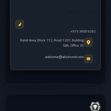
مكتب البحرين
+973 3600 6262
Ramli Area, Block 712, Road 1207, Building
584, Office 35
welcome@abzinvest.com